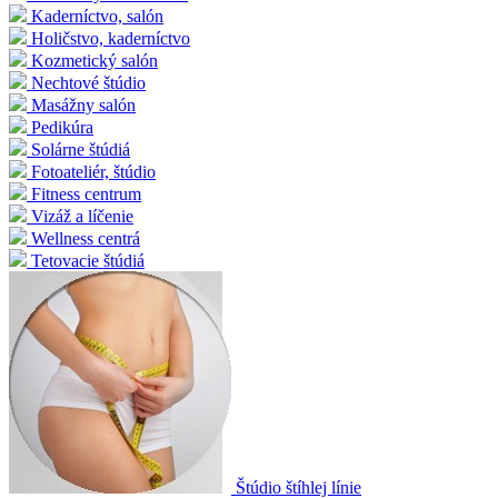
Kaderníctvo, salón
Holičstvo, kaderníctvo
Kozmetický salón
Nechtové štúdio
Masážny salón
Pedikúra
Solárne štúdiá
Fotoateliér, štúdio
Fitness centrum
Vizáž a líčenie
Wellness centrá
Tetovacie štúdiá
Štúdio štíhlej línie