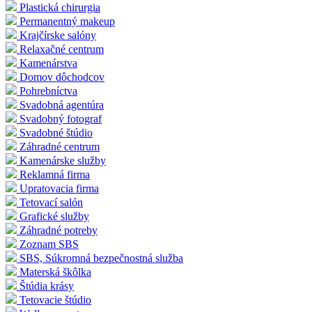
Plastická chirurgia
Permanentný makeup
Krajčírske salóny
Relaxačné centrum
Kamenárstva
Domov dôchodcov
Pohrebníctva
Svadobná agentúra
Svadobný fotograf
Svadobné štúdio
Záhradné centrum
Kamenárske služby
Reklamná firma
Upratovacia firma
Tetovací salón
Grafické služby
Záhradné potreby
Zoznam SBS
SBS, Súkromná bezpečnostná služba
Materská škôlka
Štúdia krásy
Tetovacie štúdio