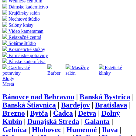
Wellness centrum
Dámske kaderníctvo
Krajčírsky salón
Nechtové štúdio
Salóny krásy
Video kameraman
Relaxačné centrá
Solárne štúdio
Kozmetické služby
Farmárske potraviny
Pánske kaderníctva
Gazdovské
Masážny
Estetické
potraviny
Barber
salón
klinky
Blogy
Mestá
Bánovce nad Bebravou
|
Banská Bystrica
|
Banská Štiavnica
|
Bardejov
|
Bratislava
|
Brezno
|
Bytča
|
Čadca
|
Detva
|
Dolný
Kubín
|
Dunajská Streda
|
Galanta
|
Gelnica
|
Hlohovec
|
Humenné
|
Ilava
|