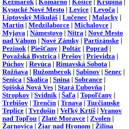
Kežmarok
|
Komárno
|
Košice
|
Krupina
|
Kysucké Nové Mesto
|
Levice
|
Levoča
|
Liptovský Mikuláš
|
Lučenec
|
Malacky
|
Martin
|
Medzilaborce
|
Michalovce
|
Myjava
|
Námestovo
|
Nitra
|
Nové Mesto
nad Váhom
|
Nové Zámky
|
Partizánske
|
Pezinok
|
Piešťany
|
Poltár
|
Poprad
|
Považská Bystrica
|
Prešov
|
Prievidza
|
Púchov
|
Revúca
|
Rimavská Sobota
|
Rožňava
|
Ružomberok
|
Sabinov
|
Senec
|
Senica
|
Skalica
|
Snina
|
Sobrance
|
Spišská Nová Ves
|
Stará Ľubovňa
|
Stropkov
|
Svidník
|
Šaľa
|
Topoľčany
|
Trebišov
|
Trenčín
|
Trnava
|
Turčianske
Teplice
|
Tvrdošín
|
Veľký Krtíš
|
Vranov
nad Topľou
|
Zlaté Moravce
|
Zvolen
|
Žarnovica
|
Žiar nad Hronom
|
Žilina