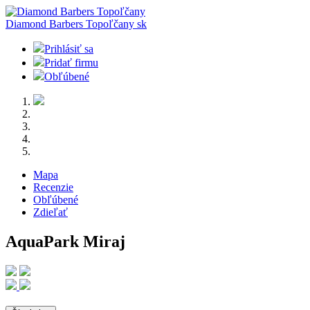
Diamond Barbers Topoľčany
sk
Prihlásiť sa
Pridať firmu
Obľúbené
Mapa
Recenzie
Obľúbené
Zdieľať
AquaPark Miraj