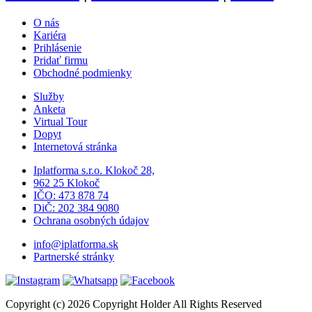
O nás
Kariéra
Prihlásenie
Pridať firmu
Obchodné podmienky
Služby
Anketa
Virtual Tour
Dopyt
Internetová stránka
Iplatforma s.r.o. Klokoč 28,
962 25 Klokoč
IČO: 473 878 74
DiČ: 202 384 9080
Ochrana osobných údajov
info@iplatforma.sk
Partnerské stránky
Copyright (c) 2026 Copyright Holder All Rights Reserved