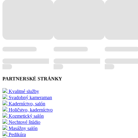
Wellness hotel hotel
Wellness hotel hotel
Wellness hotel hote
Wellness hotel Wellness
Wellness hotel Wellness
Wellness hotel W
hotel
hotel
hotel
PARTNERSKÉ STRÁNKY
Kvalitné služby
Svadobný kameraman
Kaderníctvo, salón
Holičstvo, kaderníctvo
Kozmetický salón
Nechtové štúdio
Masážny salón
Pedikúra