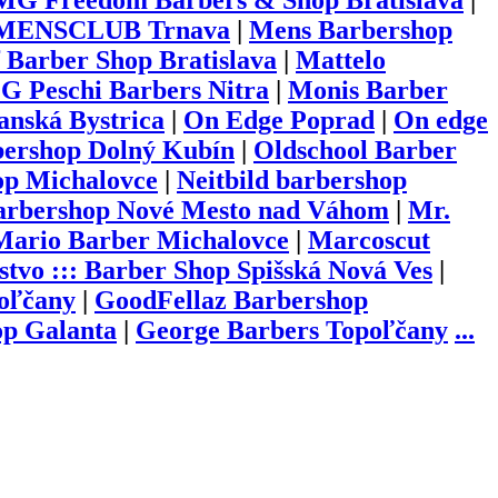
G Freedom Barbers & Shop Bratislava
|
MENSCLUB Trnava
|
Mens Barbershop
Barber Shop Bratislava
|
Mattelo
 Peschi Barbers Nitra
|
Monis Barber
anská Bystrica
|
On Edge Poprad
|
On edge
ershop Dolný Kubín
|
Oldschool Barber
op Michalovce
|
Neitbild barbershop
rbershop Nové Mesto nad Váhom
|
Mr.
Mario Barber Michalovce
|
Marcoscut
stvo ::: Barber Shop Spišská Nová Ves
|
poľčany
|
GoodFellaz Barbershop
op Galanta
|
George Barbers Topoľčany
...