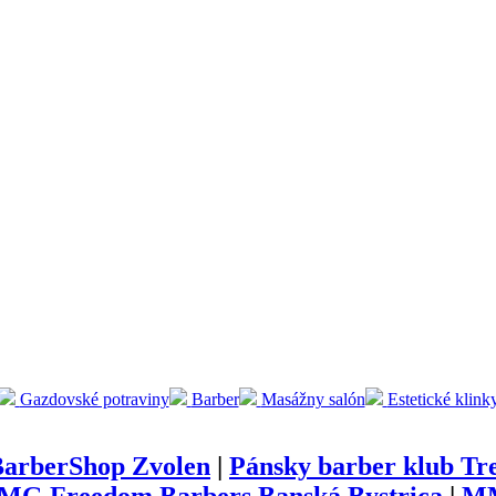
Gazdovské potraviny
Barber
Masážny salón
Estetické klink
BarberShop Zvolen
|
Pánsky barber klub Tr