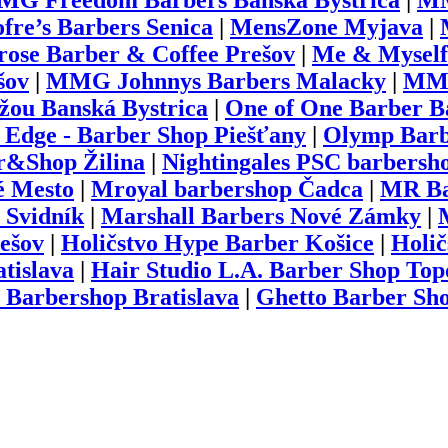
G Freedom Barbers Banská Bystrica
|
MM
re’s Barbers Senica
|
MensZone Myjava
|
rose Barber & Coffee Prešov
|
Me & Myself 
šov
|
MMG Johnnys Barbers Malacky
|
MMG
žou Banská Bystrica
|
One of One Barber B
 Edge - Barber Shop Piešťany
|
Olymp Barb
r&Shop Žilina
|
Nightingales PSC barbersh
é Mesto
|
Mroyal barbershop Čadca
|
MR Ba
 Svidník
|
Marshall Barbers Nové Zámky
|
rešov
|
Holičstvo Hype Barber Košice
|
Holič
tislava
|
Hair Studio L.A. Barber Shop To
 Barbershop Bratislava
|
Ghetto Barber Sh