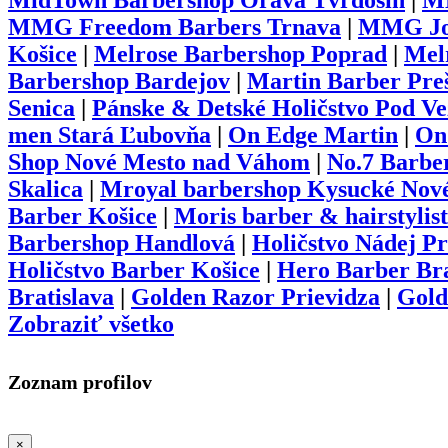
MidTown Barbershop Orava Tvrdošín
|
MM
MMG Freedom Barbers Trnava
|
MMG Jof
Košice
|
Melrose Barbershop Poprad
|
Mel
Barbershop Bardejov
|
Martin Barber Pre
Senica
|
Pánske & Detské Holičstvo Pod Ve
men Stará Ľubovňa
|
On Edge Martin
|
On
Shop Nové Mesto nad Váhom
|
No.7 Barbe
Skalica
|
Mroyal barbershop Kysucké Nov
Barber Košice
|
Moris barber & hairstylist
Barbershop Handlová
|
Holičstvo Nádej P
Holičstvo Barber Košice
|
Hero Barber Bra
Bratislava
|
Golden Razor Prievidza
|
Gold
Zobraziť všetko
Zoznam profilov
×