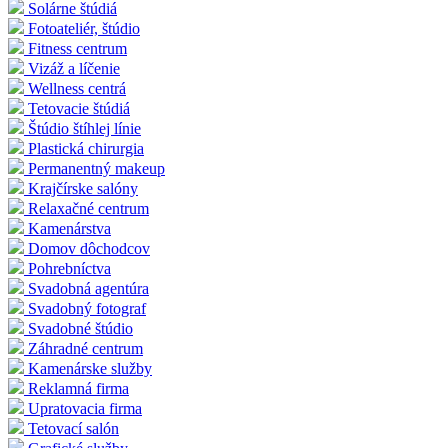
Solárne štúdiá
Fotoateliér, štúdio
Fitness centrum
Vizáž a líčenie
Wellness centrá
Tetovacie štúdiá
Štúdio štíhlej línie
Plastická chirurgia
Permanentný makeup
Krajčírske salóny
Relaxačné centrum
Kamenárstva
Domov dôchodcov
Pohrebníctva
Svadobná agentúra
Svadobný fotograf
Svadobné štúdio
Záhradné centrum
Kamenárske služby
Reklamná firma
Upratovacia firma
Tetovací salón