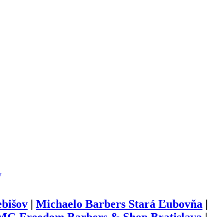
y
ebišov
|
Michaelo Barbers Stará Ľubovňa
|