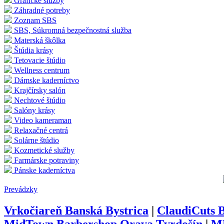
Grafické služby
Záhradné potreby
Zoznam SBS
SBS, Súkromná bezpečnostná služba
Materská škôlka
Štúdia krásy
Tetovacie štúdio
Wellness centrum
Dámske kaderníctvo
Krajčírsky salón
Nechtové štúdio
Salóny krásy
Video kameraman
Relaxačné centrá
Solárne štúdio
Kozmetické služby
Farmárske potraviny
Pánske kaderníctva
Prevádzky
Vrkočiareň Banská Bystrica
|
ClaudiCuts 