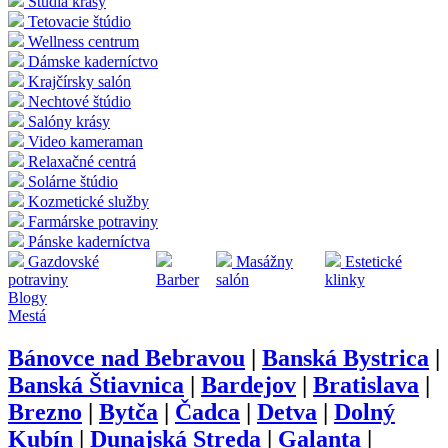
Štúdia krásy
Tetovacie štúdio
Wellness centrum
Dámske kaderníctvo
Krajčírsky salón
Nechtové štúdio
Salóny krásy
Video kameraman
Relaxačné centrá
Solárne štúdio
Kozmetické služby
Farmárske potraviny
Pánske kaderníctva
Gazdovské
Masážny
Estetické
potraviny
Barber
salón
klinky
Blogy
Mestá
Bánovce nad Bebravou
|
Banská Bystrica
|
Banská Štiavnica
|
Bardejov
|
Bratislava
|
Brezno
|
Bytča
|
Čadca
|
Detva
|
Dolný
Kubín
|
Dunajská Streda
|
Galanta
|