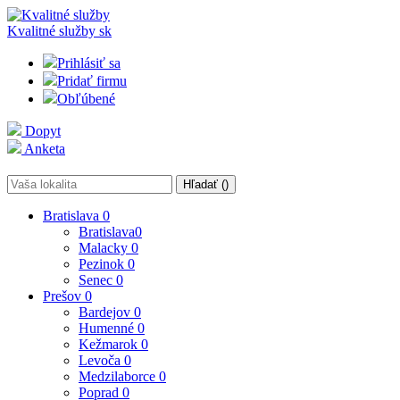
Kvalitné služby
sk
Prihlásiť sa
Pridať firmu
Obľúbené
Dopyt
Anketa
Hľadať (
)
Bratislava
0
Bratislava
0
Malacky
0
Pezinok
0
Senec
0
Prešov
0
Bardejov
0
Humenné
0
Kežmarok
0
Levoča
0
Medzilaborce
0
Poprad
0