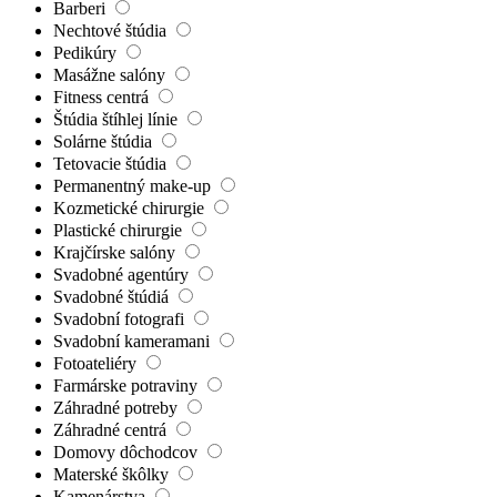
Barberi
Nechtové štúdia
Pedikúry
Masážne salóny
Fitness centrá
Štúdia štíhlej línie
Solárne štúdia
Tetovacie štúdia
Permanentný make-up
Kozmetické chirurgie
Plastické chirurgie
Krajčírske salóny
Svadobné agentúry
Svadobné štúdiá
Svadobní fotografi
Svadobní kameramani
Fotoateliéry
Farmárske potraviny
Záhradné potreby
Záhradné centrá
Domovy dôchodcov
Materské škôlky
Kamenárstva