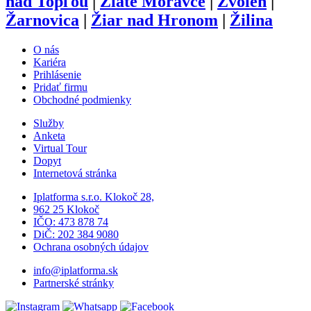
nad Topľou
|
Zlaté Moravce
|
Zvolen
|
Žarnovica
|
Žiar nad Hronom
|
Žilina
O nás
Kariéra
Prihlásenie
Pridať firmu
Obchodné podmienky
Služby
Anketa
Virtual Tour
Dopyt
Internetová stránka
Iplatforma s.r.o. Klokoč 28,
962 25 Klokoč
IČO: 473 878 74
DiČ: 202 384 9080
Ochrana osobných údajov
info@iplatforma.sk
Partnerské stránky