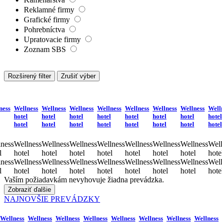
Reklamné firmy
Grafické firmy
Pohrebníctva
Upratovacie firmy
Zoznam SBS
Rozširený filter
Zrušiť výber
ness
Wellness
Wellness
Wellness
Wellness
Wellness
Wellness
Wellness
Well
hotel
hotel
hotel
hotel
hotel
hotel
hotel
hotel
hotel
hotel
hotel
hotel
hotel
hotel
hotel
hotel
ness
Wellness
Wellness
Wellness
Wellness
Wellness
Wellness
Wellness
Well
l
hotel
hotel
hotel
hotel
hotel
hotel
hotel
hote
ness
Wellness
Wellness
Wellness
Wellness
Wellness
Wellness
Wellness
Well
l
hotel
hotel
hotel
hotel
hotel
hotel
hotel
hote
Vaším požiadavkám nevyhovuje žiadna prevádzka.
Zobraziť ďalšie
NAJNOVŠIE PREVÁDZKY
Wellness
Wellness
Wellness
Wellness
Wellness
Wellness
Wellness
Wellness