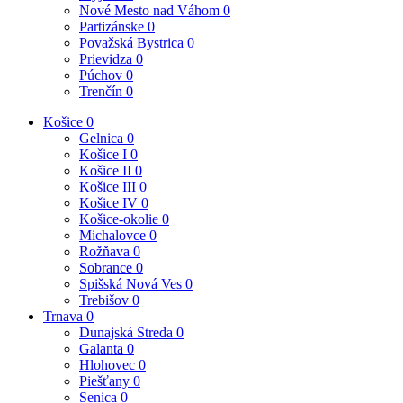
Nové Mesto nad Váhom
0
Partizánske
0
Považská Bystrica
0
Prievidza
0
Púchov
0
Trenčín
0
Košice
0
Gelnica
0
Košice I
0
Košice II
0
Košice III
0
Košice IV
0
Košice-okolie
0
Michalovce
0
Rožňava
0
Sobrance
0
Spišská Nová Ves
0
Trebišov
0
Trnava
0
Dunajská Streda
0
Galanta
0
Hlohovec
0
Piešťany
0
Senica
0