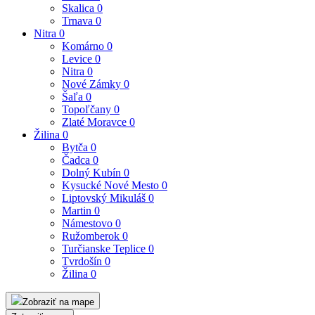
Skalica
0
Trnava
0
Nitra
0
Komárno
0
Levice
0
Nitra
0
Nové Zámky
0
Šaľa
0
Topoľčany
0
Zlaté Moravce
0
Žilina
0
Bytča
0
Čadca
0
Dolný Kubín
0
Kysucké Nové Mesto
0
Liptovský Mikuláš
0
Martin
0
Námestovo
0
Ružomberok
0
Turčianske Teplice
0
Tvrdošín
0
Žilina
0
Zobraziť na mape