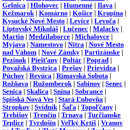
Gelnica
|
Hlohovec
|
Humenné
|
Ilava
|
Kežmarok
|
Komárno
|
Košice
|
Krupina
|
Kysucké Nové Mesto
|
Levice
|
Levoča
|
Liptovský Mikuláš
|
Lučenec
|
Malacky
|
Martin
|
Medzilaborce
|
Michalovce
|
Myjava
|
Námestovo
|
Nitra
|
Nové Mesto
nad Váhom
|
Nové Zámky
|
Partizánske
|
Pezinok
|
Piešťany
|
Poltár
|
Poprad
|
Považská Bystrica
|
Prešov
|
Prievidza
|
Púchov
|
Revúca
|
Rimavská Sobota
|
Rožňava
|
Ružomberok
|
Sabinov
|
Senec
|
Senica
|
Skalica
|
Snina
|
Sobrance
|
Spišská Nová Ves
|
Stará Ľubovňa
|
Stropkov
|
Svidník
|
Šaľa
|
Topoľčany
|
Trebišov
|
Trenčín
|
Trnava
|
Turčianske
Teplice
|
Tvrdošín
|
Veľký Krtíš
|
Vranov