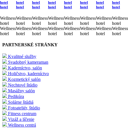
hotel
hotel
hotel
hotel
hotel
hotel
hotel
hotel
hotel
hotel
hotel
hotel
hotel
hotel
hotel
hotel
Wellness
Wellness
Wellness
Wellness
Wellness
Wellness
Wellness
Wellness
hotel
hotel
hotel
hotel
hotel
hotel
hotel
hotel
Wellness
Wellness
Wellness
Wellness
Wellness
Wellness
Wellness
Wellness
hotel
hotel
hotel
hotel
hotel
hotel
hotel
hotel
PARTNERSKÉ STRÁNKY
Kvalitné služby
Svadobný kameraman
Kaderníctvo, salón
Holičstvo, kaderníctvo
Kozmetický salón
Nechtové štúdio
Masážny salón
Pedikúra
Solárne štúdiá
Fotoateliér, štúdio
Fitness centrum
Vizáž a líčenie
Wellness centrá