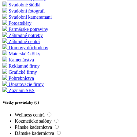
Svadobné štúdiá
Svadobní fotografi
Svadobní kameramani
Fotoateliéry
Farmárske potraviny
Záhradné potreby
Záhradné centrá
Domovy dôchodcov
Materské škôlky
Kamenárstva
Reklamné firmy
Grafické firmy
Pohrebníctva
Upratovacie firmy
Zoznam SBS
Všetky prevádzky (
0
)
Wellness centrá
Kozmetické salóny
Pánske kaderníctva
Dámske kaderníctva