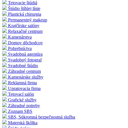
Tetovacie štúdiá
Štúdio štíhlej línie
Plastická chirurgia
Permanentný makeup
Krajčírske salóny
Relaxačné centrum
Kamenárstva
Domov dôchodcov
Pohrebníctva
Svadobná agentúra
Svadobný fotograf
Svadobné štúdio
Záhradné centrum
Kamenárske služby
Reklamná firma
Upratovacia firma
Tetovací salón
Grafické služby
Záhradné potreby
Zoznam SBS
SBS, Súkromná bezpečnostná služba
Materská škôlka