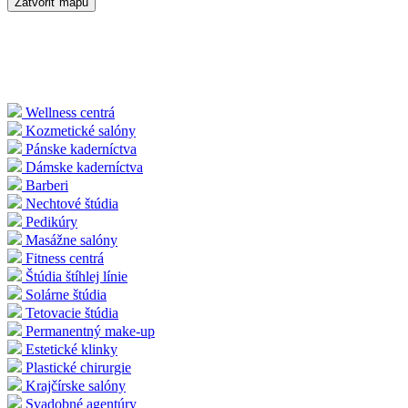
Zatvoriť mapu
Wellness centrá
Kozmetické salóny
Pánske kaderníctva
Dámske kaderníctva
Barberi
Nechtové štúdia
Pedikúry
Masážne salóny
Fitness centrá
Štúdia štíhlej línie
Solárne štúdia
Tetovacie štúdia
Permanentný make-up
Estetické klinky
Plastické chirurgie
Krajčírske salóny
Svadobné agentúry