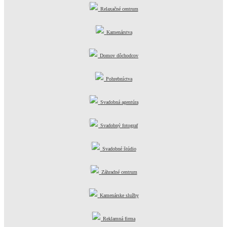
Relaxačné centrum
Kamenárstva
Domov dôchodcov
Pohrebníctva
Svadobná agentúra
Svadobný fotograf
Svadobné štúdio
Záhradné centrum
Kamenárske služby
Reklamná firma