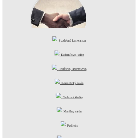
Svadobný kameraman
Kvalitné služby
Kaderníctvo, salón
Holičstvo, kaderníctvo
Kozmetický salón
Nechtové štúdio
Masážny salón
Pedikúra