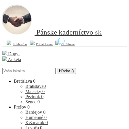
Pánske kaderníctvo
sk
Prihlásiť sa
Pridať firmu
Obľúbené
Dopyt
Anketa
Hľadať (
)
Bratislava
0
Bratislava
0
Malacky
0
Pezinok
0
Senec
0
Prešov
0
Bardejov
0
Humenné
0
Kežmarok
0
Levoča
0