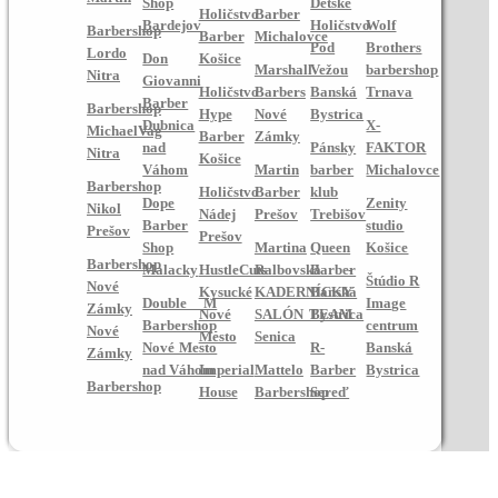
Shop
Detské
Holičstvo
Barber
Bardejov
Holičstvo
Wolf
Barbershop
Barber
Michalovce
Pod
Brothers
Lordo
Don
Košice
Marshall
Vežou
barbershop
Nitra
Giovanni
Holičstvo
Barbers
Banská
Trnava
Barber
Barbershop
Hype
Nové
Bystrica
Dubnica
X-
MichaelVag
Barber
Zámky
nad
Pánsky
FAKTOR
Nitra
Košice
Váhom
Martin
barber
Michalovce
Barbershop
Holičstvo
Barber
klub
Dope
Zenity
Nikol
Nádej
Prešov
Trebišov
Barber
studio
Prešov
Prešov
Shop
Martina
Queen
Košice
Barbershop
Malacky
HustleCuts
Ralbovská -
Barber
Štúdio R
Nové
Kysucké
KADERNÍCKY
Banská
Double M
Image
Zámky
Nové
SALÓN TEAM
Bystrica
Barbershop
centrum
Nové
Mesto
Senica
Nové Mesto
R-
Banská
Zámky
nad Váhom
Imperial
Mattelo
Barber
Bystrica
Barbershop
House
Barbershop
Sereď