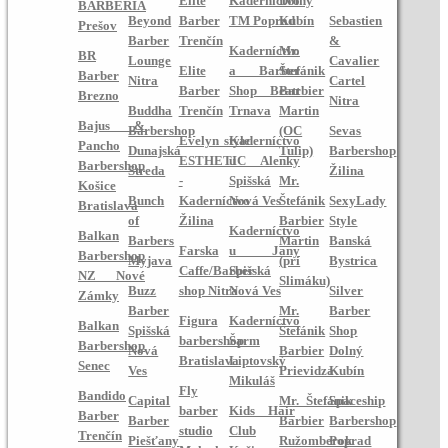
Elite
Kaderníctvo
Dolný
BARBERIA
Beyond
Barber
TM Poprad
Kubín
Sebastien
Prešov
Barber
Trenčín
&
Kaderníctvo
Mr.
BR
Lounge
Cavalier
Elite
a Barber
Štefánik
Barber
Nitra
Cartel
Barber
Shop Beatt
Barbier
Brezno
Nitra
Buddha
Trenčín
Trnava
Martin
Bajus &
Barbershop
(OC
Sevas
Evelyn style
Kaderníctvo
Pancho
Dunajská
Tulip)
Barbershop
ESTHETIC
u Alenky
Barbershop
Streda
Žilina
-
Spišská
Mr.
Košice
Bunch
Kaderníctvo
Nová Ves
Štefánik
SexyLady
Bratislava
of
Žilina
Barbier
Style
Kaderníctvo
Balkan
Barbers
Martin
Banská
Farska
u Jany
Barbershop
Myjava
(pri
Bystrica
Caffe/Barber
Spišská
NZ Nové
Slimáku)
Buzz
shop Nitra
Nová Ves
Silver
Zámky
Barber
Mr.
Barber
Figura
Kaderníctvo
Balkan
Spišská
Štefánik
Shop
barbershop
Šarm
Barbershop
Nová
Barbier
Dolný
Bratislava
Liptovský
Senec
Ves
Prievidza
Kubín
Mikuláš
Fly
Bandido
Capital
Mr. Štefánik
Spaceship
barber
Kids Hair
Barber
Barber
Barbier
Barbershop
studio
Club
Trenčín
Piešťany
Ružomberok
Poprad