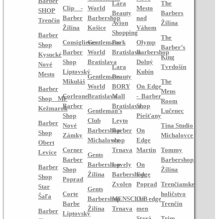
Barber
Lara
The
Clip -
World
Mesto
SHOP
Beauty
Barbers
Barber
Barbershop
nad
Trenčín
Avion
Žilina
Žilina
Košice
Váhom
Shopping
Barber
The
Consiglieres
Gentlemans
Park
Olymp
Shop
Barber’s
Barber
World
Bratislava
Barbershop
Kysucké
King
Shop
Bratislava
Dolný
Nové
Lara
Tvrdošín
Liptovský
Kubín
Mesto
Gentlemans
Beauty
Mikuláš
The
World
BORY
On Edge
Barber
Mens
Corleone
Bratislava
Mall
- Barber
Shop MF
Room
Barber
Bratislava
Shop
Kežmarok
Gentleman’s
Lučenec
Shop
Piešťany
Club
Leyto
Barber
Nové
Tina Studio
Barbershop
Barber
On
Shop
Zámky
Michalovce
Michalovce
shop
Edge
Obert
Corner
Trnava
Martin
Tommy
Levice
Gents
Barber
Barbershop
Barbershop
Lovely
On
Barber
Shop
Žilina
Žilina
Barbershop
Edge
Shop
Poprad
Zvolen
Poprad
Trenčianske
Star
Gents
Corte
holičstvo
Šaľa
Barbershop
MENSCLUB
On edge
Barbe
Trenčín
Žilina
Trnava
men
Barber
Liptovský
Stará
Trim