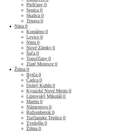
Piešťany
0
Senica
0
Skalica
0
Trnava
0
Nitra
0
Komárno
0
Levice
0
Nitra
0
Nové Zámky
0
Šaľa
0
Topoľčany
0
Zlaté Moravce
0
Žilina
0
Bytča
0
Čadca
0
Dolný Kubín
0
Kysucké Nové Mesto
0
Liptovský Mikuláš
0
Martin
0
Námestovo
0
Ružomberok
0
Turčianske Teplice
0
Tvrdošín
0
Žilina
0