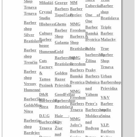
Shop
Mikuláš
George
MM
Ľubovňa
Barber
Trnava
Barbers
Barber
Crystal
shop
Trnava
Topoľčany
Prešov
One of
Studio
Bratislava
One
Barber
Hlohovec
Ghetto
MMG
Barber
Triple
shop
Barber
Freedom
Culture
Banská
Barber
Silver
Shop
Barbers &
Barber
Bystrica
Malacky
Bratislava
Galanta
Shop
house
Bratislava
Pablo
True
Barber
Humenné
Gold
barbershop
Barber
shop
Barbershop
MMG
Cuts
Žilina
Shop
Trenčín
Bratislava
Freedom
Factory
Trnava
Barbers
Peaky
Barber
&
Golden
Banská
Barbers
Urban
shop
Tattoo
Razor
Bystrica
Dubnica
Barbershop
Verony
Pezinok
Prievidza
nad
Prievidza
Humenné
MMG
D&R
GoodFellaz
Váhom
Freedom
V&V
BarberShop
Barbershop
Barbershop
Barbers
Peter's
Barber
GoldsMen
Nitra
Bratislava
Trnava
Barbershop
studio
Nitra
D.U.G
Hair -
Moldava
Snina
MMG
Barberia
Barbershop
City
nad
Jofre’s
V.I.P.
shop
Trnava
Žiar
Bodvou
Barbers
Barbers
Bardejov
nad