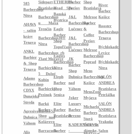
Sidepart
ETHERRA
Barber
Shop
585
River
Bratislava
Head Spa
Prešov
Bratislava
Barbershop
Barber
Banská
Nitra
Barbershop
J&L
Melrose
Košice
Bystrica
u Maxa
Barbershop
Barber
AHAVA
Rooster
Trenčín
Eagle
Lučenec
&
- salón
Barbershop
Barber
Coffee
krásy
Barbershop30®
J&L
Trnava
Shop
Prešov
Trnava
Nitra
Barbershop
Topoľčany
Rýchlokaderníctvo
Lučenec
Melrose
ANKL
Barbershop_rb
Levice
Eagles
Barbershop
Barbier
Zlaté Moravce
JK
Barbershop
Poprad
Rýchlokaderníctvo
& Shop
Barber
Barbierka
Nitra
Nitra
Trnava
Shop
Mens
5 Dolný
Eleph
Dubnica
Barbershop
SALÓN
Adams
Kubín
Barber
nad
Košice
ANDREA
Barbershop
Barbierky
Shop
Váhom
Bratislava
CDXX
MensZone
Pezinok
Senica
Petržálka
Dunajská
Joker
Myjava
Streda
Barkó
Elite
Luxury
SALÓN
Michaelo
Barber
Barber
Barber
ANDREA
AgresivoBarber52
Barbers
Shop
Bratislava
Brezno
Bratislava
Dubnica nad
Stará
Kolárovo
Vrakuňa
Váhom
Elite
KADERNÍCTVO
Ľubovňa
Barracuda
Barber
- dámske,
Salon
Alis
MidTown