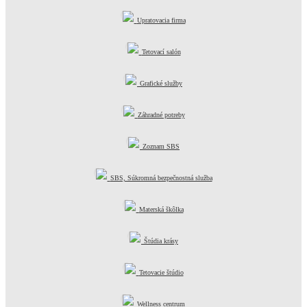
Upratovacia firma
Tetovací salón
Grafické služby
Záhradné potreby
Zoznam SBS
SBS, Súkromná bezpečnostná služba
Materská škôlka
Štúdia krásy
Tetovacie štúdio
Wellness centrum