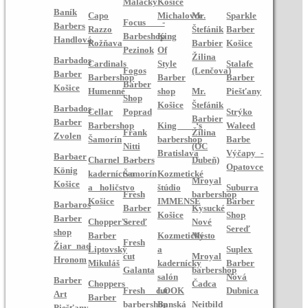
Malacky
Košice
Baník
Capo
Michalovce
Mr.
Sparkle
Focus -
Barbers
Razzo
Štefánik
Barber
Barbeshop
King
Handlová
Rožňava
Barbier
Košice
Pezinok
Of
Žilina
Barbados
Cardinals
Style
Stalafe
Fogos
(Lenčova)
Barber
Barbershop
Barber
Barber
Barber
Košice
Humenné
shop
Mr.
Piešťany
Shop
Košice
Štefánik
Barbados
Cellar
Poprad
Strýko
Barbier
Barber
Barbershop
King ‘s
Waleed
Frank
Žilina
Zvolen
Šamorín
barbershop
Barbe
Nitti
(OC
Bratislava
Výčapy -
Barbaer
Charnel -
Barbers
Dubeň)
Opatovce
König
kaderníctvo
Šamorín
Kozmetické
Mroyal
Košice
a holičstvo
štúdio
Suburra
Fresh
barbershop
Košice
IMMENSE
Barber
Barbaros
Barber
Kysucké
Košice
Shop
Barber
Chopper's
Sereď
Nové
Sereď
shop
Barber
Kozmetický
Mesto
Fresh
Žiar nad
Liptovský
a
Suplex
cut
Mroyal
Hronom
Mikuláš
kadernícky
Barber
Galanta
barbershop
salón
Nová
Barber
Choppers
Čadca
Fresh cut
LOOK
Dubnica
Art
Barber
barbershop
Banská
Neitbild
Piešťany