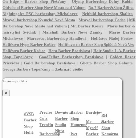
On Edge - Barber Shop Piešťany
|
Olymp Barbershop Dolný Kubín
|
Oldschool Barber Shop Nové Mesto nad Váhom
|
No.7 Barber&Shop Žilina
|
Nightingales PSC barbershop Michalovce
|
Neitbild barbershop Skalica
|
Mroyal barbershop Kysucké Nové Mesto
|
Mroyal barbershop Čadca
|
MR
Barbershop Nové Mesto nad Váhom
|
Mr. Barber Košice
|
Moris barber &
hairstylist Svidník
|
Marshall Barbers Nové Zámky
|
Mario Barber
Michalovce
|
Marcoscut Barbershop Handlová
|
Holičstvo Nádej Prešov
|
Holičstvo Hype Barber Košice
|
Holičstvo ::: Barber Shop Spišská Nová Ves
|
Holičstvo Barber Košice
|
Hero Barber Bratislava
|
Hair Studio L.A. Barber
Shop Topoľčany
|
GoodFellaz Barbershop Bratislava
|
Golden Razor
Prievidza
|
Gold Barbershop Bratislava
|
Ghetto Barber Shop Galanta
|
George Barbers Topoľčany
...
Zobraziť všetko
Zoznam profilov
×
Precise
Downtown
Barber
Bardejov
#VSB
RH
Cutz
Barber
Shop
Barber
Me &
Barber
Trenčín
Studio
Humenné
Shop
Myself
Shop
Nitra
Holíč
Barbershop
Ivet
Barber
Komárno