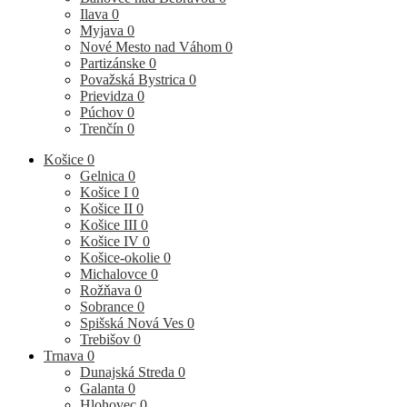
Ilava
0
Myjava
0
Nové Mesto nad Váhom
0
Partizánske
0
Považská Bystrica
0
Prievidza
0
Púchov
0
Trenčín
0
Košice
0
Gelnica
0
Košice I
0
Košice II
0
Košice III
0
Košice IV
0
Košice-okolie
0
Michalovce
0
Rožňava
0
Sobrance
0
Spišská Nová Ves
0
Trebišov
0
Trnava
0
Dunajská Streda
0
Galanta
0
Hlohovec
0