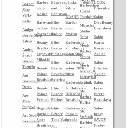
Barber
Bánovce
pánske, detské
LOOK
Barber
Barbershop
Shop
nad
Žilina
Prievidza
Shop
Orava
Košice
Bebravou
Veľký
KRAHË
Tvrdošín
Salón
Krtíš
Baťovan
Elite
Barber
DivaBeauty
Miracles
barber
Barber
Shop
Bratislava
Amigo
Studio
Partizánske
Košice
Martin
BarberShop
Nitra
Salón
Žilina
Beauty
Elite
Kadernícky
Karin
Monis
Bretlys
Barber
a vlasový
Kováčová
Andrej
Barber
Liptovský
Piešťany
salón Sliač
Zvolen
Šváby
Senica
Mikuláš
Barber
Elite
Kadernícky
Salón
Moris
Trenčín
Beauty
Barber
salón PINK
Libertas
barber &
Palace
Považská
Nitra
Zvolen
Ant
hairstylist
Bratislava
Bystrica
Barbershop
Kaderníctvo
Svidník
Salón
Detva
Beauty
Elite
& Holičstvo
krásy
Mr.
Palace
Barber
HODŽKO
Pierre
Ape
Barber
Pezinok
Púchov
Bratislava
Bratislava
Man
Košice
Stupava
Begentleman
Elite
Kaderníctvo
Salón
Mr.
Barber &
Barber
Pamela
krásy
Art Studio
Štefánik
Store
Topoľčany
Levoča
SAVOY
Kežmarok
Barbier
Bratislava
Prešov