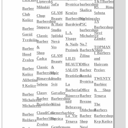
Liptovský
T&TBarberShop
Šaľa
Bystrica
barbershop
Mikuláš
RS Rimavská
Barber
Skalica
GLAM
Kručos
Sobota
Club
Chup
Beauty
Barbershop
Nightingales
Košice
Barbershop
TA
& Hair
Bardejov
PSC
Stupava
Barbershop
Barber
Studio
barbershop
L.A.
Nové
Garáž
Classic
Spišská
Michalovce
Visage
Zámky
Tvrdošín
Barber
Nová
& Nails
No.7
&
Ves
TOPMAN
Barber
Pezinok
Barber&Shop
Shop
I Barbers
Hood
GLAM
Žilina
Čadca
LILIS
and
Zvolen
Beauty
BEAUTY
Office
Haircuts
Classic
&
Barber
SALON
Barber
Prešov
Barbershop
Hair
Košice
Bratislava
Banská
Rimavská
Studio
TWENTY
Alžbetina
Bystrica
Sobota
Svit
La
Barbier
9 Košice
Barberia
Office
& Shop
Classy
Gavalier
Barber
Bánovce
Barber
Trnava
Barber
Barbershop
Michalovce
nad
Brezno
Bratislava
Nižná
The
Michalovce
Bebravou
Oldschool
Barbers
ClaudiCuts
Gemerbarbier
Barber
La Vie
Barber
Barbershop
BarberShop
Revúca
Rožňava
Trnava
Shop
Kvp Košice
Zvolen
Gentlemans
Nové