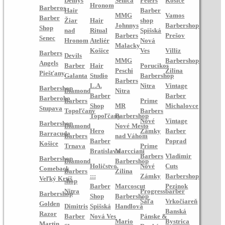
Demys
Senica
Peters
Košice
Hronom
Barberos
Hair
Barber
MMG
Vamos
Barber
Žiar
Hair
shop
Johnnys
Barbershop
Shop
nad
Ritual
Spišská
Barbers
Prešov
Senec
Hronom
Ateliér
Nová
Malacky
Košice
Ves
Villiz
Barbers
Devils
MMG
Barbershop
Angels
Barber
Hair
Porucikos
Peschi
Žilina
Piešťany
Galanta
Studio
Barbershop
Barbers
L.A.
Nitra
Vintage
Barbershop
Diamond
Nitra
Barber
Barber
Barberobo
Barbers
Prime
Shop
MR
Michalovce
Stupava
Topoľčany
Barbers
Topoľčany
Barbershop
Nové
Vintage
Barbershop
Diamond
Nové Mesto
Hero
Zámky
Barber
Barracuda
Barbers
nad Váhom
Barber
Poprad
Košice
Trnava
Prime
Bratislava
Marcciani
Barbers
Vladimir
Barbershop
Diamond
Barbershop
Holičstvo
Nové
Cuts
Comeback
Barbers
Žilina
:::
Zámky
Barbershop
Veľký Krtíš
shop
Barber
Marcoscut
Pezinok
Nitra
Progressbarber
Barbershop
Shop
Barbershop
Šaľa
Vrkočiareň
Golden
Dimitris
Spišská
Handlová
Banská
Razor
Barber
Nová Ves
Pánske &
Mario
Bystrica
Martin