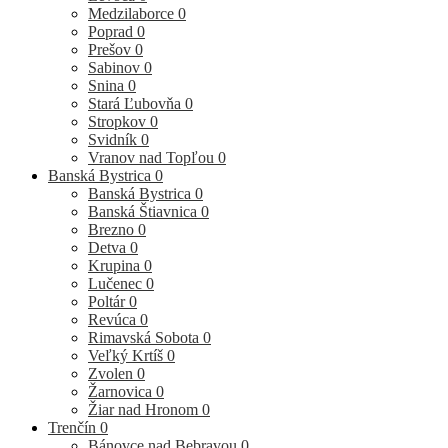
Medzilaborce
0
Poprad
0
Prešov
0
Sabinov
0
Snina
0
Stará Ľubovňa
0
Stropkov
0
Svidník
0
Vranov nad Topľou
0
Banská Bystrica
0
Banská Bystrica
0
Banská Štiavnica
0
Brezno
0
Detva
0
Krupina
0
Lučenec
0
Poltár
0
Revúca
0
Rimavská Sobota
0
Veľký Krtíš
0
Zvolen
0
Žarnovica
0
Žiar nad Hronom
0
Trenčín
0
Bánovce nad Bebravou
0