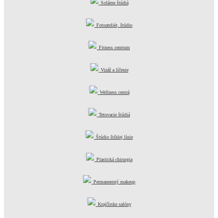
Solárne štúdiá
Fotoateliér, štúdio
Fitness centrum
Vizáž a líčenie
Wellness centrá
Tetovacie štúdiá
Štúdio štíhlej línie
Plastická chirurgia
Permanentný makeup
Krajčírske salóny