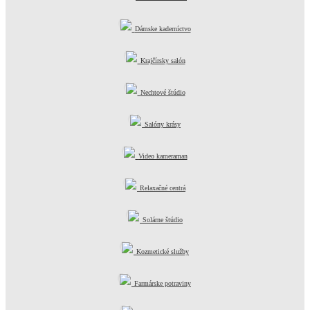
Dámske kaderníctvo
Krajčírsky salón
Nechtové štúdio
Salóny krásy
Video kameraman
Relaxačné centrá
Solárne štúdio
Kozmetické služby
Farmárske potraviny