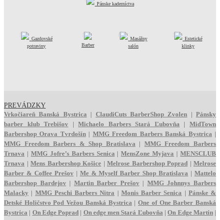
Pánske kaderníctva
Gazdovské
Masážny
Estetické
Barber
potraviny
salón
klinky
PREVÁDZKY
Vrkočiareň Banská Bystrica
|
ClaudiCuts BarberShop Zvolen
|
Pánsky
barber klub Trebišov
|
Michaelo Barbers Stará Ľubovňa
|
MidTown
Barbershop Orava Tvrdošín
|
MMG Freedom Barbers Banská Bystrica
|
MMG Freedom Barbers & Shop Bratislava
|
MMG Freedom Barbers
Trnava
|
MMG Jofre’s Barbers Senica
|
MensZone Myjava
|
MENSCLUB
Trnava
|
Mens Barbershop Košice
|
Melrose Barbershop Poprad
|
Melrose
Barber & Coffee Prešov
|
Me & Myself Barber Shop Bratislava
|
Mattelo
Barbershop Bardejov
|
Martin Barber Prešov
|
MMG Johnnys Barbers
Malacky
|
MMG Peschi Barbers Nitra
|
Monis Barber Senica
|
Pánske &
Detské Holičstvo Pod Vežou Banská Bystrica
|
One of One Barber Banská
Bystrica
|
On Edge Poprad
|
On edge men Stará Ľubovňa
|
On Edge Martin
|